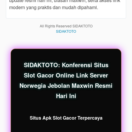
update resmi hari ini, ulasan maxwin, serta akses link
a single
modern yang praktis dan mudah dipahami.
end
product
which
All Rights Reserved SIDAKTOTO
end
SIDAKTOTO
users
are not
charged
for. The
total
SIDAKTOTO: Konferensi Situs
price
includes
Slot Gacor Online Link Server
the item
Norwegia Jebolan Maxwin Resmi
price
and a
Hari Ini
buyer
fee.
View
Situs Apk Slot Gacor Terpercaya
license
details