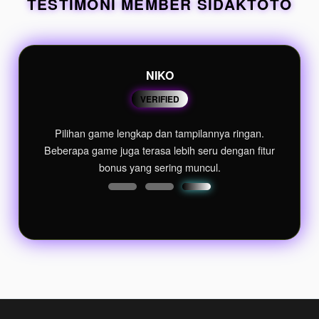
TESTIMONI MEMBER SIDAKTOTO
NIKO
VERIFIED
nya
Pilihan game lengkap dan tampilannya ringan.
Beberapa game juga terasa lebih seru dengan fitur
bonus yang sering muncul.