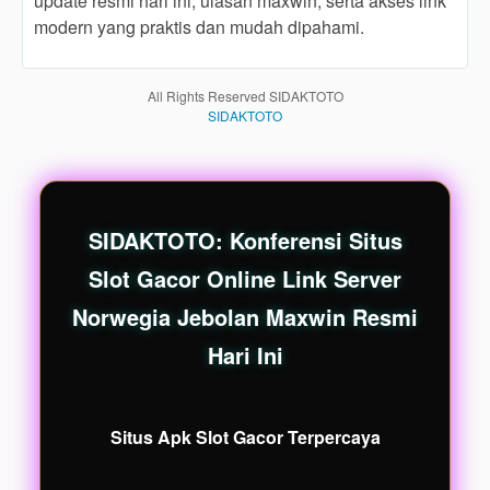
update resmi hari ini, ulasan maxwin, serta akses link
a single
modern yang praktis dan mudah dipahami.
end
product
which
All Rights Reserved SIDAKTOTO
end
SIDAKTOTO
users
are not
charged
for. The
total
SIDAKTOTO: Konferensi Situs
price
includes
Slot Gacor Online Link Server
the item
Norwegia Jebolan Maxwin Resmi
price
and a
Hari Ini
buyer
fee.
View
Situs Apk Slot Gacor Terpercaya
license
details