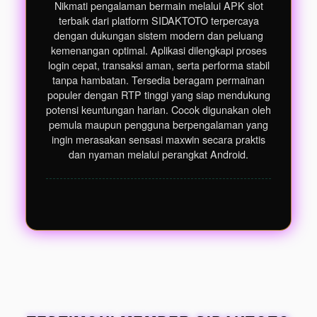
Nikmati pengalaman bermain melalui APK slot
terbaik dari platform SIDAKTOTO terpercaya
dengan dukungan sistem modern dan peluang
kemenangan optimal. Aplikasi dilengkapi proses
login cepat, transaksi aman, serta performa stabil
tanpa hambatan. Tersedia beragam permainan
populer dengan RTP tinggi yang siap mendukung
potensi keuntungan harian. Cocok digunakan oleh
pemula maupun pengguna berpengalaman yang
ingin merasakan sensasi maxwin secara praktis
dan nyaman melalui perangkat Android.