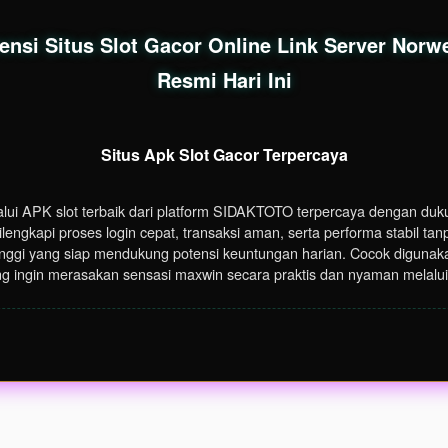
nsi Situs Slot Gacor Online Link Server Norw
Resmi Hari Ini
Situs Apk Slot Gacor Terpercaya
lui APK slot terbaik dari platform SIDAKTOTO terpercaya dengan du
ilengkapi proses login cepat, transaksi aman, serta performa stabil t
nggi yang siap mendukung potensi keuntungan harian. Cocok digun
 ingin merasakan sensasi maxwin secara praktis dan nyaman melalui