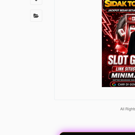
All Righ