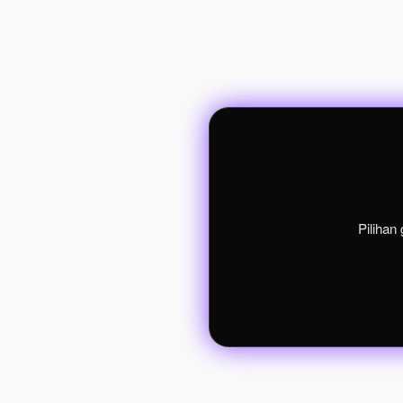
 tidak ribet. Jadi
Pilihan