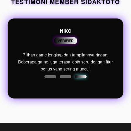
TESTIMONI MEMBER SIDAKTOTO
NIKO
VERIFIED
nya
Pilihan game lengkap dan tampilannya ringan.
Beberapa game juga terasa lebih seru dengan fitur
bonus yang sering muncul.