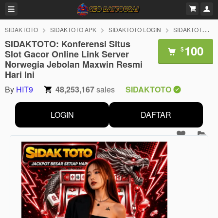
SIDAKTOTO
SIDAKTOTO APK
SIDAKTOTO LOGIN
SIDAKTOTO DAFTAR
SIDAKTOTO: Konferensi Situs
100
$
Slot Gacor Online Link Server
Norwegia Jebolan Maxwin Resmi
Hari Ini
By
HIT9
48,253,167
sales
SIDAKTOTO
LOGIN
DAFTAR