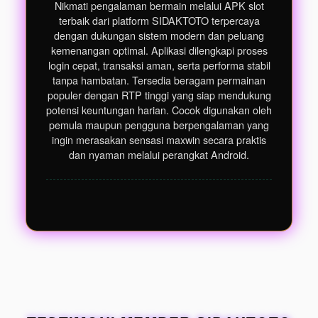
Nikmati pengalaman bermain melalui APK slot
terbaik dari platform SIDAKTOTO terpercaya
dengan dukungan sistem modern dan peluang
kemenangan optimal. Aplikasi dilengkapi proses
login cepat, transaksi aman, serta performa stabil
tanpa hambatan. Tersedia beragam permainan
populer dengan RTP tinggi yang siap mendukung
potensi keuntungan harian. Cocok digunakan oleh
pemula maupun pengguna berpengalaman yang
ingin merasakan sensasi maxwin secara praktis
dan nyaman melalui perangkat Android.