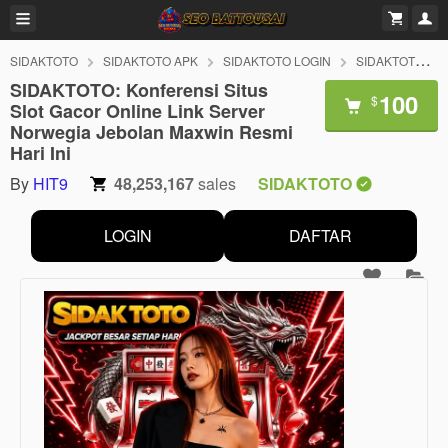
SIDAKTOTO
SIDAKTOTO APK
SIDAKTOTO LOGIN
SIDAKTOTO DAFTAR
SIDAKTOTO: Konferensi Situs
100
$
Slot Gacor Online Link Server
Norwegia Jebolan Maxwin Resmi
Hari Ini
By
HIT9
48,253,167
sales
SIDAKTOTO
LOGIN
DAFTAR