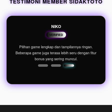
TESTIMONI MEMBER SIDAKTOTO
NIKO
VERIFIED
nya
Pilihan game lengkap dan tampilannya ringan.
Beberapa game juga terasa lebih seru dengan fitur
bonus yang sering muncul.