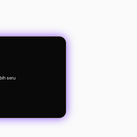
bih seru