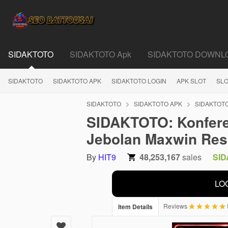
SIDAKTOTO
SIDAKTOTO Apk
SIDAKTOTO DOWNL
SIDAKTOTO
SIDAKTOTO APK
SIDAKTOTO LOGIN
APK SLOT
SL
SIDAKTOTO
SIDAKTOTO APK
SIDAKTOTO
SIDAKTOTO: Konferen
Jebolan Maxwin Resm
By
HIT9
48,253,167
sales
SI
LO
Reviews
Item Details