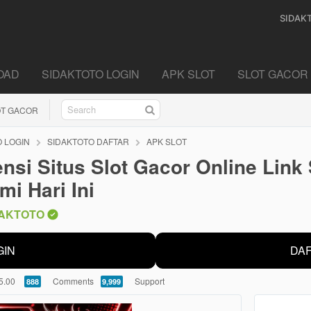
SIDAK
OAD
SIDAKTOTO LOGIN
APK SLOT
SLOT GACOR
Search
OT GACOR
 LOGIN
SIDAKTOTO DAFTAR
APK SLOT
si Situs Slot Gacor Online Link
i Hari Ini
DAKTOTO
GIN
DA
5.00
5.00
Comments
Support
888
9,999
stars