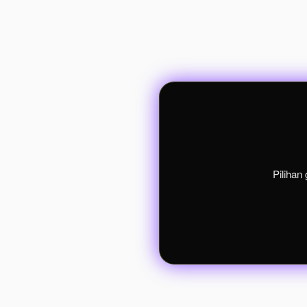
 tidak ribet. Jadi
Pilihan