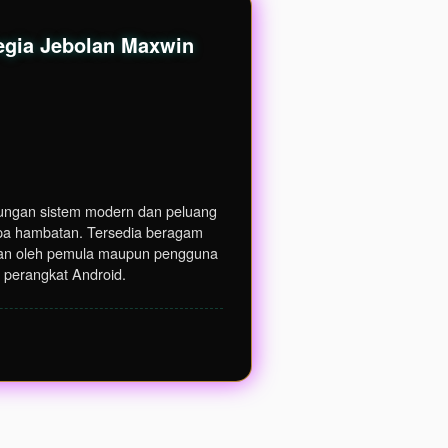
egia Jebolan Maxwin
kungan sistem modern dan peluang
anpa hambatan. Tersedia beragam
akan oleh pemula maupun pengguna
 perangkat Android.