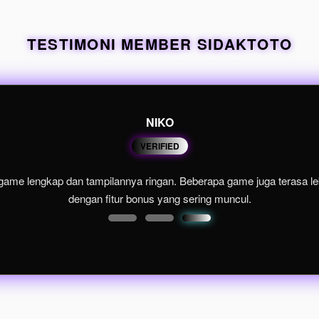
TESTIMONI MEMBER SIDAKTOTO
NIKO
VERIFIED
 game lengkap dan tampilannya ringan. Beberapa game juga terasa le
dengan fitur bonus yang sering muncul.