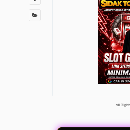
All Righ