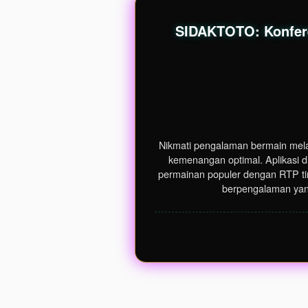
SIDAKTOTO: Konfere
Nikmati pengalaman bermain mela
kemenangan optimal. Aplikasi d
permainan populer dengan RTP ti
berpengalaman yang