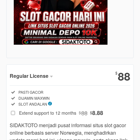
Show More
88
$
Regular License
Regular
Included:
PASTI GACOR
License
Included:
DIJAMIN MAXWIN
SELECTED
Included:
SLOT ANDALAN
88
$
88
8.88
Extend support to 12 months
$
$
Use, by
you or
SIDAKTOTO menjadi pusat informasi situs slot gacor
one
online berbasis server Norwegia, menghadirkan
client, in