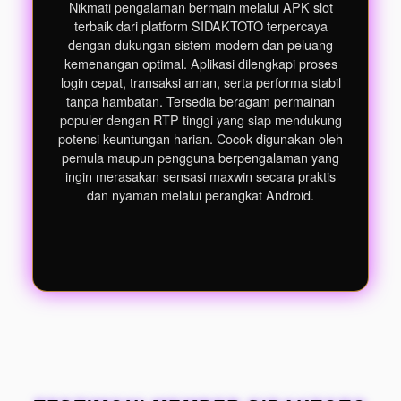
Nikmati pengalaman bermain melalui APK slot
terbaik dari platform SIDAKTOTO terpercaya
dengan dukungan sistem modern dan peluang
kemenangan optimal. Aplikasi dilengkapi proses
login cepat, transaksi aman, serta performa stabil
tanpa hambatan. Tersedia beragam permainan
populer dengan RTP tinggi yang siap mendukung
potensi keuntungan harian. Cocok digunakan oleh
pemula maupun pengguna berpengalaman yang
ingin merasakan sensasi maxwin secara praktis
dan nyaman melalui perangkat Android.