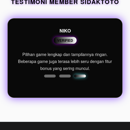
TESTIMONI MEMBER SIDAKTOTO
NIKO
VERIFIED
nya
Pilihan game lengkap dan tampilannya ringan.
Beberapa game juga terasa lebih seru dengan fitur
bonus yang sering muncul.