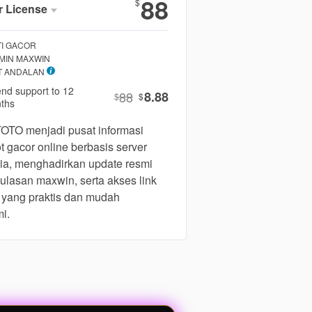
88
$
r License
88
ar License
$
SELECTED
ded:
TI GACOR
ded:
y you or one client, in a single end
AMIN MAXWIN
ded:
T ANDALAN
t which end users
are not
charged for.
tal price includes the item price and a
end support to 12
88
8.88
$
$
fee.
ths
TO menjadi pusat informasi
ot gacor online berbasis server
a, menghadirkan update resmi
, ulasan maxwin, serta akses link
yang praktis dan mudah
i.