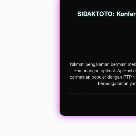
SIDAKTOTO: Konfere
Nikmati pengalaman bermain mela
kemenangan optimal. Aplikasi d
permainan populer dengan RTP ti
berpengalaman yang