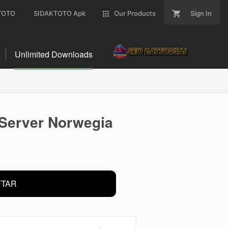
TOTO
SIDAKTOTO Apk
Our Products
Sign In
Unlimited Downloads
 Server Norwegia
FTAR