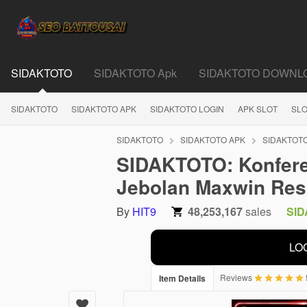
SIDAKTOTO
SIDAKTOTO Apk
SIDAKTOTO DOWNL
SIDAKTOTO
SIDAKTOTO APK
SIDAKTOTO LOGIN
APK SLOT
SL
SIDAKTOTO
SIDAKTOTO APK
SIDAKTOTO
SIDAKTOTO: Konferen
Jebolan Maxwin Resm
By
HIT9
48,253,167
sales
SI
LO
Reviews
Item Details