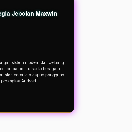
egia Jebolan Maxwin
kungan sistem modern dan peluang
anpa hambatan. Tersedia beragam
akan oleh pemula maupun pengguna
 perangkat Android.