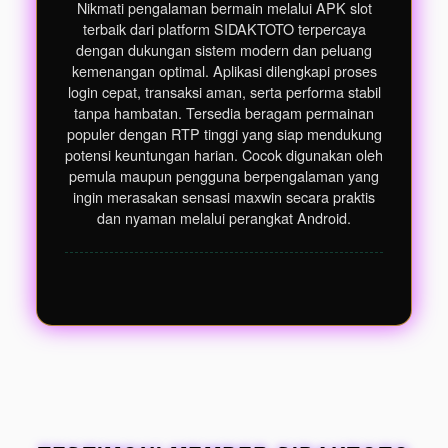
Nikmati pengalaman bermain melalui APK slot
terbaik dari platform SIDAKTOTO terpercaya
dengan dukungan sistem modern dan peluang
kemenangan optimal. Aplikasi dilengkapi proses
login cepat, transaksi aman, serta performa stabil
tanpa hambatan. Tersedia beragam permainan
populer dengan RTP tinggi yang siap mendukung
potensi keuntungan harian. Cocok digunakan oleh
pemula maupun pengguna berpengalaman yang
ingin merasakan sensasi maxwin secara praktis
dan nyaman melalui perangkat Android.