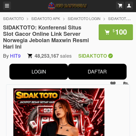
SIDAKTOTO
SIDAKTOTO APK
SIDAKTOTO LOGIN
SIDAKTOTO DAFTAR
SIDAKTOTO: Konferensi Situs
100
$
Slot Gacor Online Link Server
Norwegia Jebolan Maxwin Resmi
Hari Ini
By
HIT9
48,253,167
sales
SIDAKTOTO
LOGIN
DAFTAR