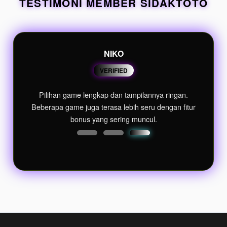
TESTIMONI MEMBER SIDAKTOTO
NIKO
VERIFIED
nya
Pilihan game lengkap dan tampilannya ringan.
Beberapa game juga terasa lebih seru dengan fitur
bonus yang sering muncul.