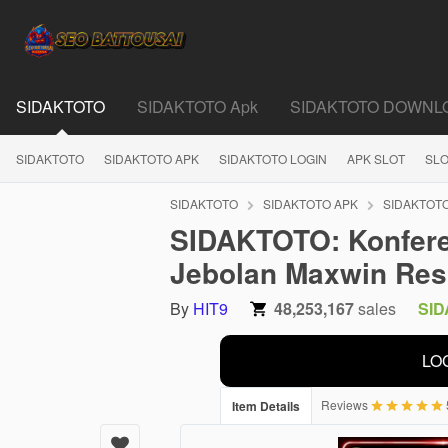
SIDAKTOTO
SIDAKTOTO Apk
SIDAKTOTO DOWNL
SIDAKTOTO
SIDAKTOTO APK
SIDAKTOTO LOGIN
APK SLOT
SL
SIDAKTOTO
SIDAKTOTO APK
SIDAKTOTO
SIDAKTOTO: Konferen
Jebolan Maxwin Resm
By
HIT9
48,253,167
sales
SI
LO
Reviews
Item Details