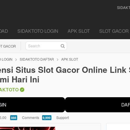
SIDAK
OAD
SIDAKTOTO LOGIN
APK SLOT
SLOT GACOR
Search
OT GACOR
 LOGIN
SIDAKTOTO DAFTAR
APK SLOT
si Situs Slot Gacor Online Link
i Hari Ini
DAKTOTO
GIN
DA
5.00
5.00
Comments
Support
888
9,999
stars