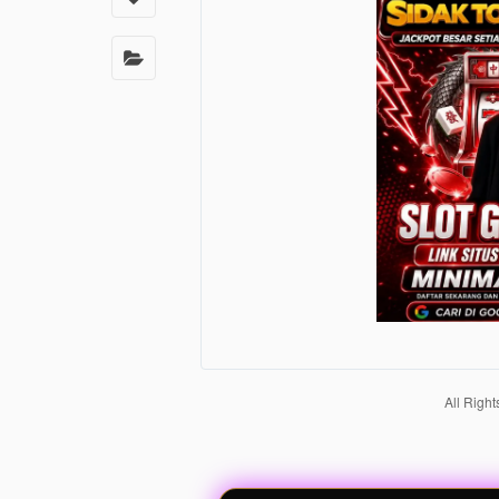
All Righ