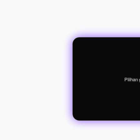
 tidak ribet. Jadi
Pilihan