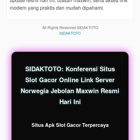
update resmi hari ini, ulasan maxwin, serta akses link
a single
modern yang praktis dan mudah dipahami.
end
product
which
All Rights Reserved SIDAKTOTO
end
SIDAKTOTO
users
are not
charged
for. The
total
SIDAKTOTO: Konferensi Situs
price
includes
Slot Gacor Online Link Server
the item
Norwegia Jebolan Maxwin Resmi
price
and a
Hari Ini
buyer
fee.
View
Situs Apk Slot Gacor Terpercaya
license
details