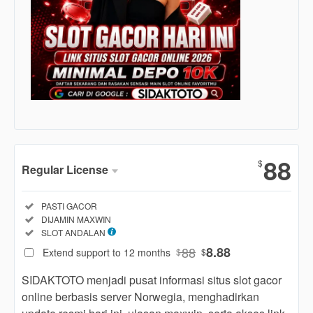
Show More
88
$
Regular License
Regular
Included:
PASTI GACOR
License
Included:
DIJAMIN MAXWIN
SELECTED
Included:
SLOT ANDALAN
88
$
88
8.88
Extend support to 12 months
$
$
Use, by
you or
SIDAKTOTO menjadi pusat informasi situs slot gacor
one
online berbasis server Norwegia, menghadirkan
client, in