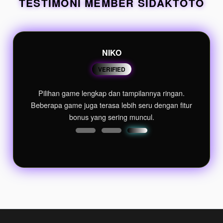
TESTIMONI MEMBER SIDAKTOTO
NIKO
VERIFIED
nya
Pilihan game lengkap dan tampilannya ringan.
Beberapa game juga terasa lebih seru dengan fitur
bonus yang sering muncul.