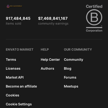
917,484,845
$7,468,841,167
items sold
community earnings
ENVATO MARKET
HELP
OUR COMMUNITY
Terms
Help Center
Community
Licenses
Authors
Blog
Market API
Forums
Become an affiliate
Meetups
Cookies
Cookie Settings