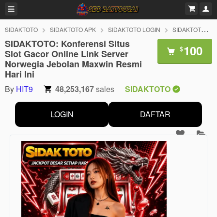
SIDAKTOTO
SIDAKTOTO APK
SIDAKTOTO LOGIN
SIDAKTOTO DAFTAR
SIDAKTOTO: Konferensi Situs
100
$
Slot Gacor Online Link Server
Norwegia Jebolan Maxwin Resmi
Hari Ini
By
HIT9
48,253,167
sales
SIDAKTOTO
LOGIN
DAFTAR