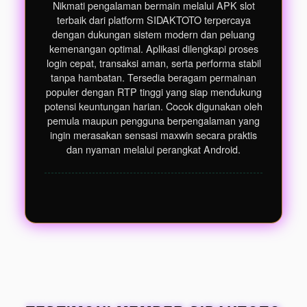
Nikmati pengalaman bermain melalui APK slot
terbaik dari platform SIDAKTOTO terpercaya
dengan dukungan sistem modern dan peluang
kemenangan optimal. Aplikasi dilengkapi proses
login cepat, transaksi aman, serta performa stabil
tanpa hambatan. Tersedia beragam permainan
populer dengan RTP tinggi yang siap mendukung
potensi keuntungan harian. Cocok digunakan oleh
pemula maupun pengguna berpengalaman yang
ingin merasakan sensasi maxwin secara praktis
dan nyaman melalui perangkat Android.