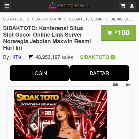
SIDAKTOTO
SIDAKTOTO APK
SIDAKTOTO LOGIN
SIDAKTOTO DAFTAR
SIDAKTOTO: Konferensi Situs
100
$
Slot Gacor Online Link Server
Norwegia Jebolan Maxwin Resmi
Hari Ini
By
HIT9
48,253,167
sales
SIDAKTOTO
LOGIN
DAFTAR