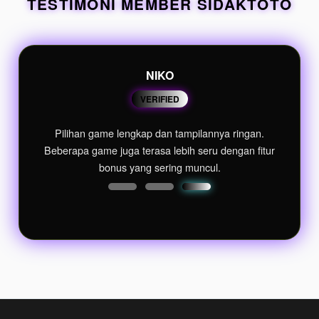
TESTIMONI MEMBER SIDAKTOTO
NIKO
VERIFIED
nya
Pilihan game lengkap dan tampilannya ringan.
Beberapa game juga terasa lebih seru dengan fitur
bonus yang sering muncul.