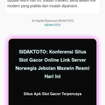
update resmi hari ini, ulasan maxwin, serta akses link
a single
modern yang praktis dan mudah dipahami.
end
product
which
All Rights Reserved SIDAKTOTO
end
SIDAKTOTO
users
are not
charged
for. The
total
SIDAKTOTO: Konferensi Situs
price
includes
Slot Gacor Online Link Server
the item
Norwegia Jebolan Maxwin Resmi
price
and a
Hari Ini
buyer
fee.
View
Situs Apk Slot Gacor Terpercaya
license
details